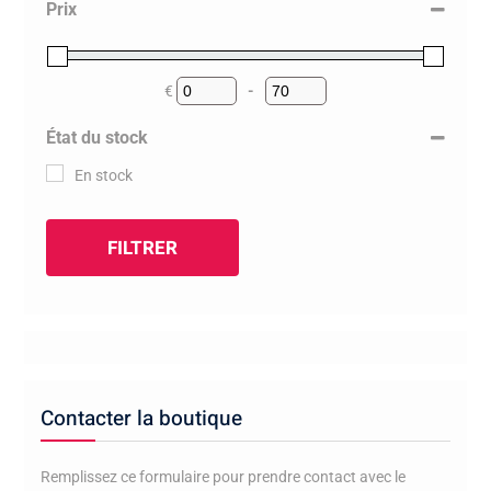
Prix
€
-
Minimum Price
Maximum Price
État du stock
En stock
FILTRER
Contacter la boutique
Remplissez ce formulaire pour prendre contact avec le