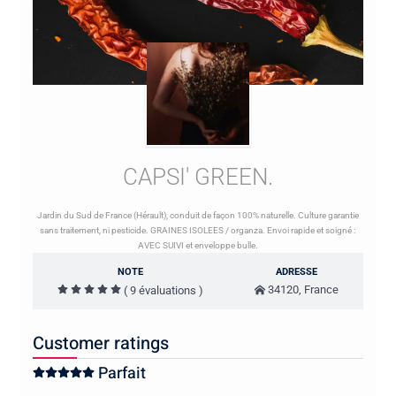
CAPSI' GREEN.
Jardin du Sud de France (Hérault), conduit de façon 100% naturelle. Culture garantie
sans traitement, ni pesticide. GRAINES ISOLEES / organza. Envoi rapide et soigné :
AVEC SUIVI et enveloppe bulle.
NOTE
ADRESSE
34120, France
( 9 évaluations )
Customer ratings
Parfait