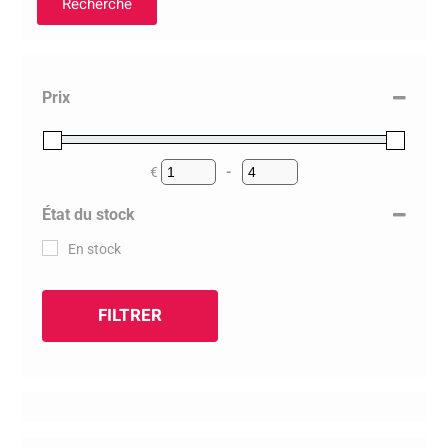
Recherche
Prix
€
-
Minimum Price
Maximum Price
État du stock
En stock
FILTRER