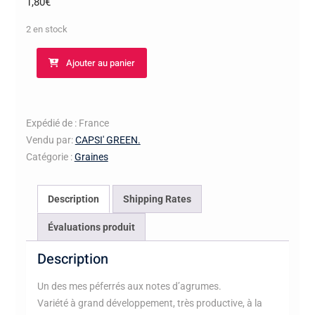
1,80
€
2 en stock
quantité
Ajouter au panier
de
Piment
Aji
Lemon
Expédié de : France
-
Vendu par:
CAPSI' GREEN.
Graines
Catégorie :
Graines
isolées
Description
Shipping Rates
Évaluations produit
Description
Un des mes péferrés aux notes d’agrumes.
Variété à grand développement, très productive, à la