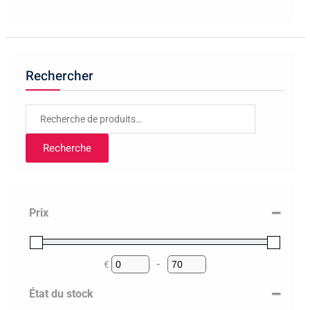
Rechercher
Recherche
pour :
Recherche
Prix
€
-
Minimum Price
Maximum Price
État du stock