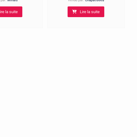
 par:
Minais
Vendu par:
Chapatiseed
ire la suite
Lire la suite