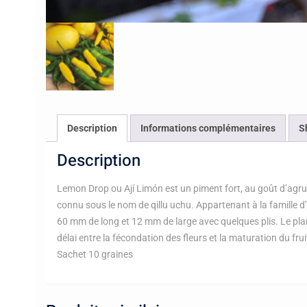
Description
Informations complémentaires
S
Description
Lemon Drop ou Ají Limón est un piment fort, au goût d’agrum
connu sous le nom de qillu uchu. Appartenant à la famille
60 mm de long et 12 mm de large avec quelques plis. Le plan
délai entre la fécondation des fleurs et la maturation du frui
Sachet 10 graines