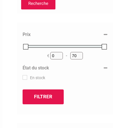
Recherche
Prix
€
-
Minimum Price
Maximum Price
État du stock
En stock
FILTRER