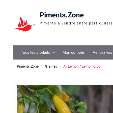
Skip
to
Piments.Zone
content
Piments à vendre entre particuliers
Tous les produits
Mon compte
Vendez vos 
Piments.Zone
Graines
Aji Lemon / Lemon drop