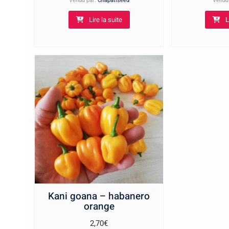
Vendu par:
Chapatiseed
Vendu
Lire la suite
L
Kani goana – habanero
orange
2,70
€