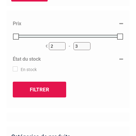
Prix
€
-
Minimum Price
Maximum Price
État du stock
En stock
FILTRER