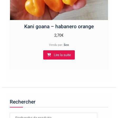
Kani goana – habanero orange
2,70
€
Vendu par:
Sco
Lire la suite
Rechercher
Recherche