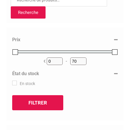
pour :
Recherche
Prix
€
-
Minimum Price
Maximum Price
État du stock
En stock
FILTRER