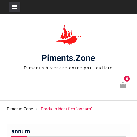
Skip
to
content
Piments.Zone
Piments à vendre entre particuliers
0
Piments.Zone
Produits identifiés “annum”
annum