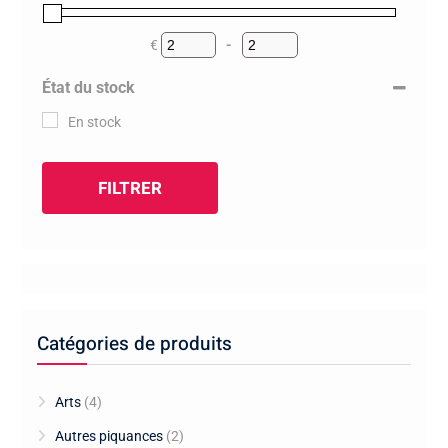
€
-
Minimum Price
Maximum Price
État du stock
En stock
FILTRER
Catégories de produits
Arts
(4)
Autres piquances
(2)