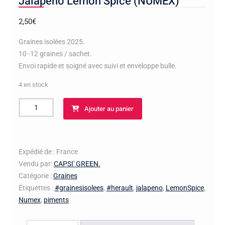
Jalapeno Lemon Spice (NUMEX)
2,50
€
Graines isolées 2025.
10 -12 graines / sachet.
Envoi rapide et soigné avec suivi et enveloppe bulle.
4 en stock
quantité
Ajouter au panier
de
Jalapeno
Lemon
Spice
Expédié de : France
(NUMEX)
Vendu par:
CAPSI' GREEN.
Catégorie :
Graines
Étiquettes :
#grainesisolees
,
#herault
,
jalapeno
,
LemonSpice
,
Numex
,
piments