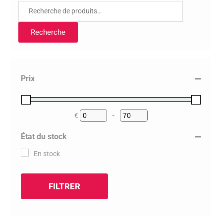
Recherche
pour :
Recherche
Prix
€
-
Minimum Price
Maximum Price
État du stock
En stock
FILTRER