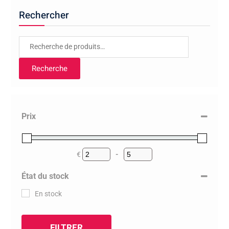
Rechercher
Recherche
pour :
Recherche
Prix
€
-
Minimum Price
Maximum Price
État du stock
En stock
FILTRER