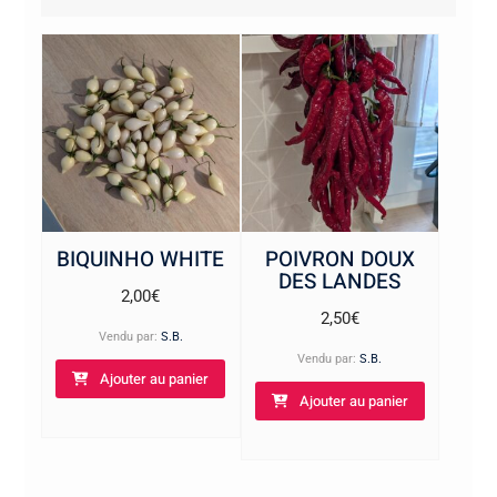
plus
ancien
BIQUINHO WHITE
POIVRON DOUX
DES LANDES
2,00
€
2,50
€
Vendu par:
S.B.
Vendu par:
S.B.
Ajouter au panier
Ajouter au panier