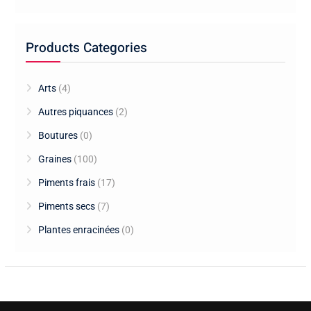
Products Categories
Arts
(4)
Autres piquances
(2)
Boutures
(0)
Graines
(100)
Piments frais
(17)
Piments secs
(7)
Plantes enracinées
(0)