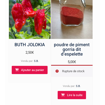
BUTH JOLOKIA
poudre de piment
gorria dit
2,50
€
d’espelette
Vendu par:
S.B.
5,00
€
Ajouter au panier
Rupture de stock
Vendu par:
S.B.
Lire la suite