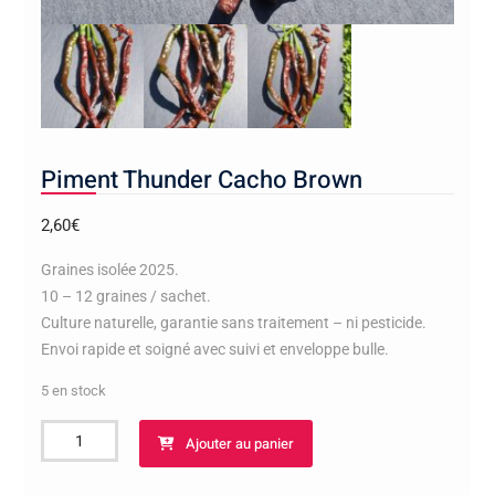
Piment Thunder Cacho Brown
2,60
€
Graines isolée 2025.
10 – 12 graines / sachet.
Culture naturelle, garantie sans traitement – ni pesticide.
Envoi rapide et soigné avec suivi et enveloppe bulle.
5 en stock
quantité
Ajouter au panier
de
Piment