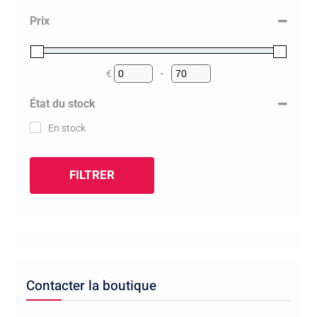
Prix
€
-
Minimum Price
Maximum Price
État du stock
En stock
FILTRER
Contacter la boutique