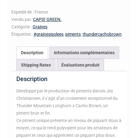
Thunder
Cacho
Expédié de : France
Brown
Vendu par:
CAPSI' GREEN.
Catégorie :
Graines
Étiquettes :
#grainesisolees
,
piments
,
thundercachobrown
Description
Informations complémentaires
Shipping Rates
Évaluations produit
Description
Développé par le producteur de piments danois Jes
Christiansen, il s’agit d’un croisement exceptionnel du
Thunder Mountain Longhorn x Cacho Brown, un
piment brun et fin.
Ce piment unique présente un niveau de piquant doux à
moyen, ce qui le rend polyvalent pour les amateurs de
piquant et ceux qui apprécient un piquant plus doux.