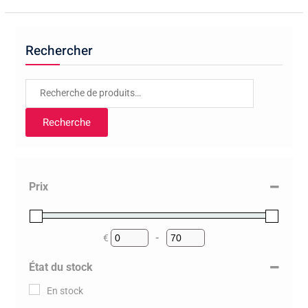
Rechercher
Recherche
pour :
Recherche
Prix
€
-
Minimum Price
Maximum Price
État du stock
En stock