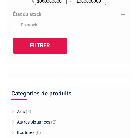
€
-
Minimum Price
Maximum Price
État du stock
En stock
FILTRER
Catégories de produits
Arts
(4)
Autres piquances
(2)
Boutures
(0)