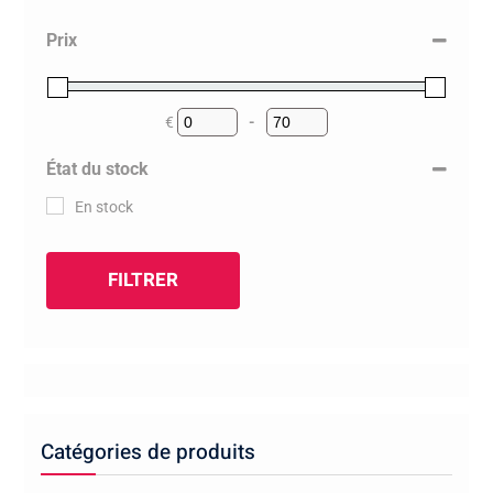
Prix
€
-
Minimum Price
Maximum Price
État du stock
En stock
FILTRER
Catégories de produits