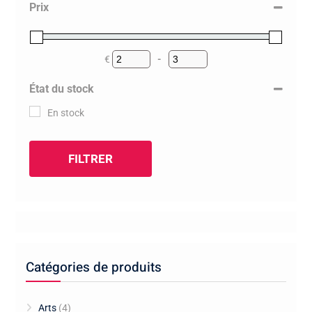
Prix
€
-
Minimum Price
Maximum Price
État du stock
En stock
FILTRER
Catégories de produits
Arts
(4)