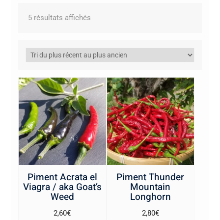
Trié
5 résultats affichés
du
plus
récent
au
plus
ancien
Piment Acrata el
Piment Thunder
Viagra / aka Goat’s
Mountain
Weed
Longhorn
2,60
€
2,80
€