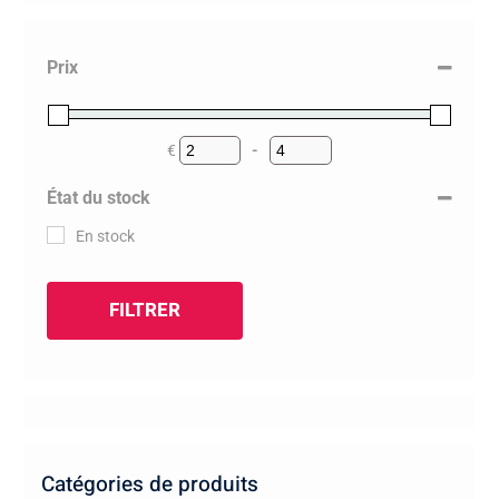
Prix
€
-
Minimum Price
Maximum Price
État du stock
En stock
FILTRER
Catégories de produits