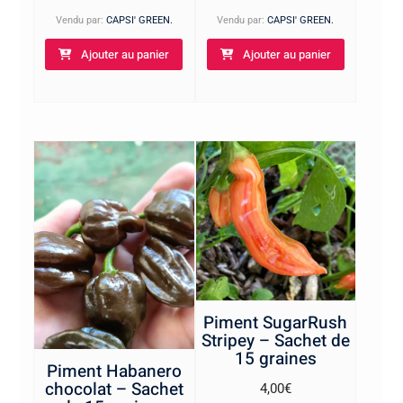
Vendu par:
CAPSI' GREEN.
Vendu par:
CAPSI' GREEN.
Ajouter au panier
Ajouter au panier
Piment SugarRush
Stripey – Sachet de
15 graines
Piment Habanero
chocolat – Sachet
4,00
€