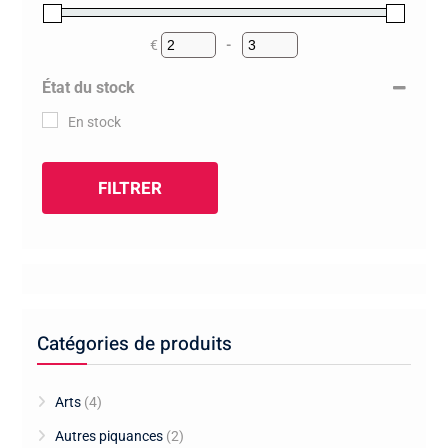
€
-
Minimum Price
Maximum Price
État du stock
En stock
FILTRER
Catégories de produits
Arts
(4)
Autres piquances
(2)