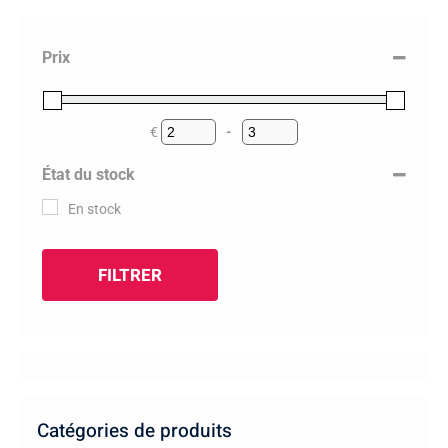
Prix
€
-
Minimum Price
Maximum Price
État du stock
En stock
FILTRER
Catégories de produits