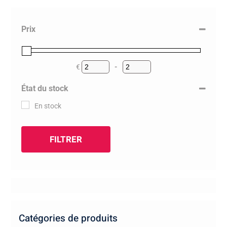
Prix
€
-
Minimum Price
Maximum Price
État du stock
En stock
FILTRER
Catégories de produits