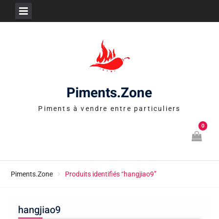
Skip
to
content
Piments.Zone
Piments à vendre entre particuliers
0
Piments.Zone
Produits identifiés “hangjiao9”
hangjiao9