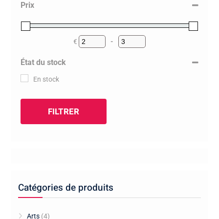
Prix
€
-
Minimum Price
Maximum Price
État du stock
En stock
FILTRER
Catégories de produits
Arts
(4)