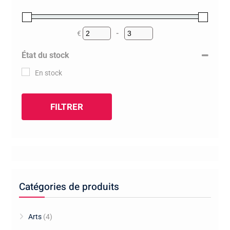
€
-
Minimum Price
Maximum Price
État du stock
En stock
FILTRER
Catégories de produits
Arts
(4)