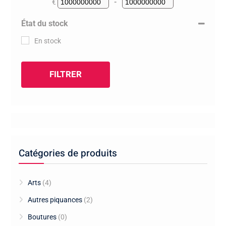
€
-
Minimum Price
Maximum Price
État du stock
En stock
FILTRER
Catégories de produits
Arts
(4)
Autres piquances
(2)
Boutures
(0)