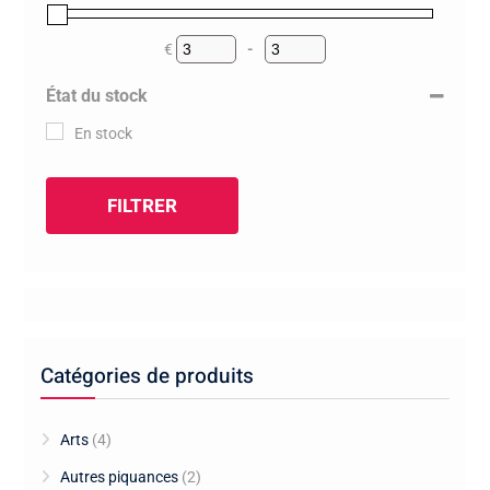
€
-
Minimum Price
Maximum Price
État du stock
En stock
FILTRER
Catégories de produits
Arts
(4)
Autres piquances
(2)