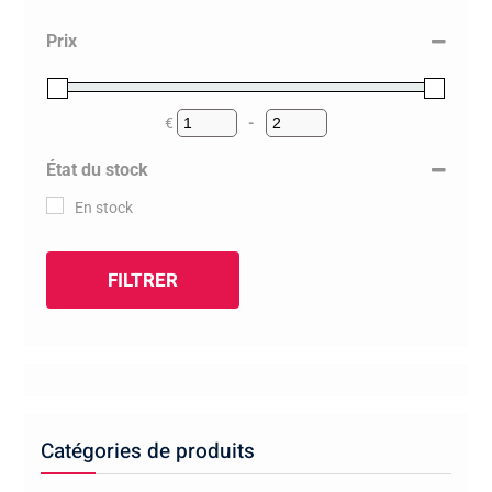
Prix
€
-
Minimum Price
Maximum Price
État du stock
En stock
FILTRER
Catégories de produits