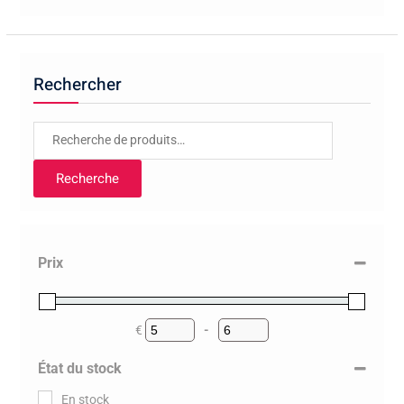
Rechercher
Recherche
pour :
Recherche
Prix
€
-
Minimum Price
Maximum Price
État du stock
En stock